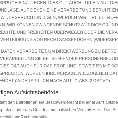
RUCH EINZULEGEN; DIES GILT AUCH FÜR EIN AUF D
RUNDLAGE, AUF DENEN EINE VERARBEITUNG BERUHT, E
 WIDERSPRUCH EINLEGEN, WERDEN WIR IHRE BETRO
DENN, WIR KÖNNEN ZWINGENDE SCHUTZWÜRDIGE GRÜND
 RECHTE UND FREIHEITEN ÜBERWIEGEN ODER DIE VER
ERTEIDIGUNG VON RECHTSANSPRÜCHEN (WIDERSPRUCH
ATEN VERARBEITET, UM DIREKTWERBUNG ZU BETREIBE
E VERARBEITUNG SIE BETREFFENDER PERSONENBEZO
IES GILT AUCH FÜR DAS PROFILING, SOWEIT ES MIT 
RSPRECHEN, WERDEN IHRE PERSONENBEZOGENEN DAT
DET (WIDERSPRUCH NACH ART. 21 ABS. 2 DSGVO).
digen Aufsichts­behörde
ht den Betroffenen ein Beschwerderecht bei einer Aufsichtsbe
itsplatzes oder des Orts des mutmaßlichen Verstoßes zu. Das 
erichtlicher Rechtsbehelfe.